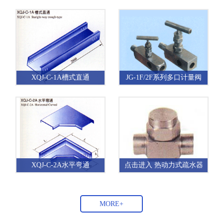
XQJ-C-1A槽式直通
JG-1F/2F系列多口计量阀
XQJ-C-2A水平弯通
点击进入 热动力式疏水器
MORE+