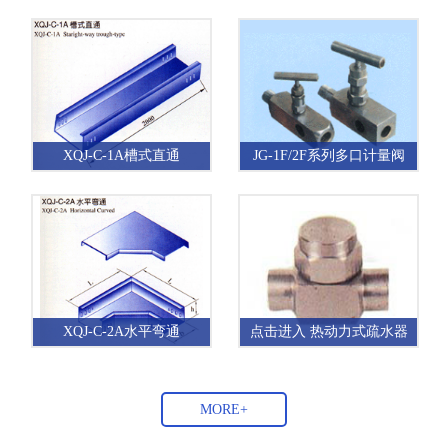
XQJ-C-1A槽式直通
JG-1F/2F系列多口计量阀
XQJ-C-2A水平弯通
点击进入 热动力式疏水器
MORE+